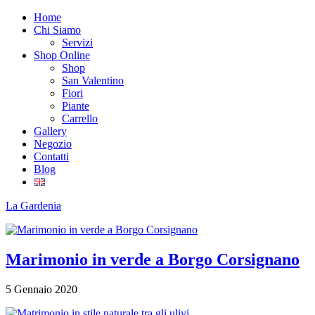
Home
Chi Siamo
Servizi
Shop Online
Shop
San Valentino
Fiori
Piante
Carrello
Gallery
Negozio
Contatti
Blog
La
Gardenia
Marimonio in verde a Borgo Corsignano
5 Gennaio 2020