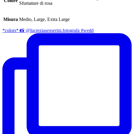
Colore
Sfumature di rosa
Misura
Medio, Large, Extra Large
*colors* 📸 @lucreziasenserini.fotografa #wedd