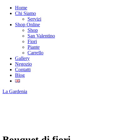
Home
Chi Siamo
Servizi
Shop Online
Shop
San Valentino
Fiori
Piante
Carrello
Gallery
Negozio
Contatti
Blog
La
Gardenia
Bouquet di fiori