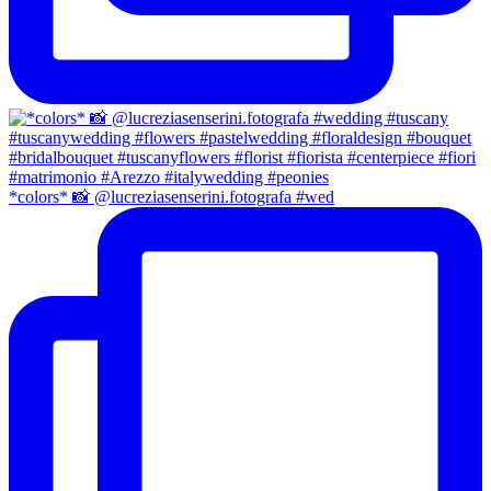
*colors* 📸 @lucreziasenserini.fotografa #wed